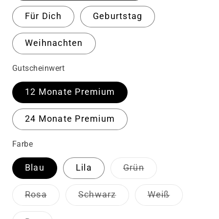
Für Dich
Geburtstag
Weihnachten
Gutscheinwert
12 Monate Premium
24 Monate Premium
Farbe
Variante
Blau
Lila
Grün
ausverkauft
oder
nicht
Variante
Variante
Variante
Rosa
Schwarz
Weiß
verfügbar
ausverkauft
ausverkauft
ausverkauf
oder
oder
oder