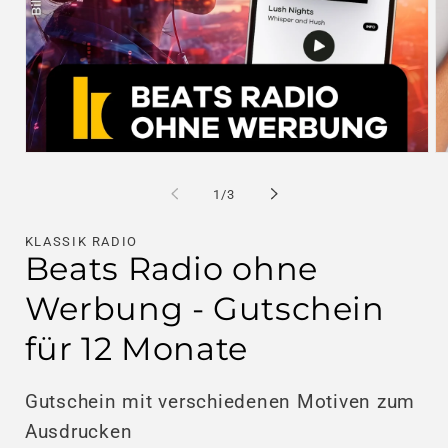
Medien
M
1
2
in
in
von
1
/
3
Modal
M
öffnen
öf
KLASSIK RADIO
Beats Radio ohne
Werbung - Gutschein
für 12 Monate
Gutschein mit verschiedenen Motiven zum
Ausdrucken