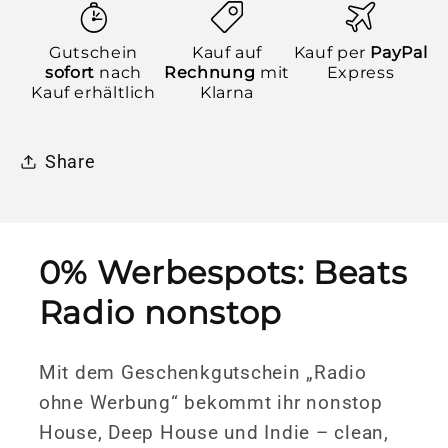
verringern
erhöhen
Gutschein
Kauf auf
Kauf per
PayPal
sofort
nach
Rechnung
mit
Express
Kauf erhältlich
Klarna
Share
0% Werbespots: Beats
Radio nonstop
Mit dem Geschenkgutschein „Radio
ohne Werbung“ bekommt ihr nonstop
House, Deep House und Indie – clean,