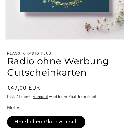
Medien
1
in
KLASSIK RADIO PLUS
Modal
Radio ohne Werbung
öffnen
Gutscheinkarten
Normaler
€49,00 EUR
Preis
Inkl. Steuern.
Versand
wird beim Kauf berechnet
Motiv
Herzlichen Glückwunsch