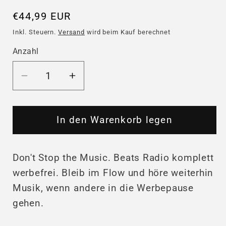
Normaler
€44,99 EUR
Preis
Inkl. Steuern.
Versand
wird beim Kauf berechnet
Anzahl
Die
Die
Menge
Menge
für
für
Beats
Beats
In den Warenkorb legen
Radio
Radio
ohne
ohne
Don't Stop the Music. Beats Radio komplett
Werbung
Werbung
-
-
werbefrei. Bleib im Flow und höre weiterhin
Gutschein
Gutschein
Musik, wenn andere in die Werbepause
für
für
gehen.
12
12
Monate
Monate